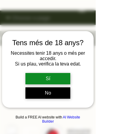
Blog
Tens més de 18 anys?
Necessites tenir 18 anys o més per
accedir.
Encara no hi ha
Si us plau, verifica la teva edat.
entrades en aquest
Sí
idioma
No
Un cop publicades les entrades,
les veuràs aquí.
Build a FREE AI website with
AI Website
Builder