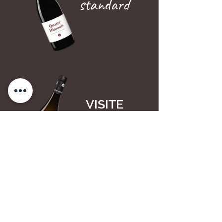
standard
VISITE
prime
VISITE
braise